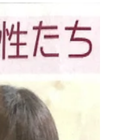
ガサキウーマ #ながさき黄金 #陸上養殖クエ #長
崎県物産ブランド推進課 長崎UMA － ...