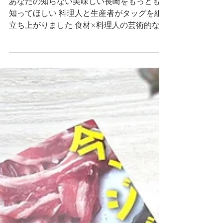
＆ライティング
あなたの知らない美味しい長崎をもっともっと
知ってほしい 料理人と生産者がタッグを組んで
立ち上がりました 食材×料理人の芸術的なマッ
チングメニューをご堪能下さい #長崎UMA #ナ
ガサキウーマ #ながさき黄金 #陸上養殖クエ #長
崎県物産ブランド推進課 長崎UMA － ...