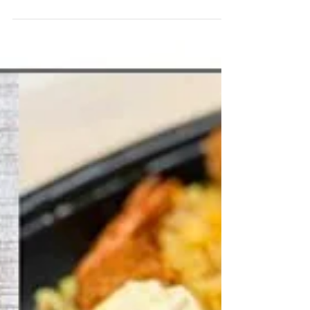
◆「長崎県諫早育ち はじめてジビエ」のリー
フレット撮影の担当をさせて頂きました。 #は
じめてジビエ #諫早市鳥獣処理加工販売組合
・クライアント 諫早市鳥獣処理加工販売組合
・デザイン制作 山口なみ ・カメラマン
STUDIO MILK 川原孝子...