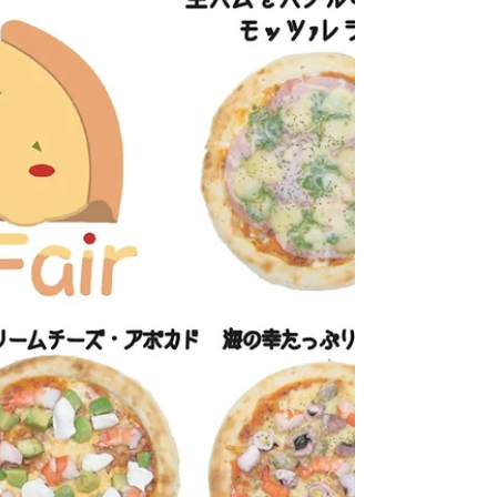
【レストラン羅甸～オムライスフェア～ いよ
いよ開催です】 明日10月18日（金）から、諌早
市貝津町のレストランラテンの「オムライスフ
ェア」が始まります。今度のフェアには、お洒
落女子に人気の「ドレス・ド・オムライス」も
新登場しますよ！ （撮影・フォーム制作
STUDIO...