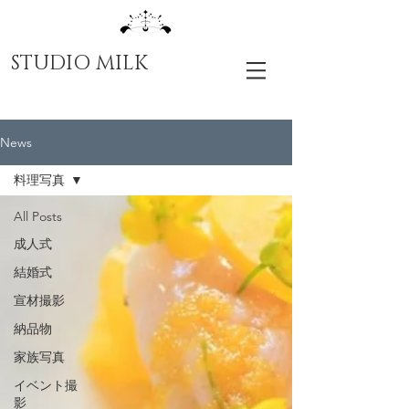
STUDIO MILK
News
料理写真
All Posts
成人式
結婚式
宣材撮影
納品物
家族写真
イベント撮
影