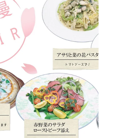
【レストラン羅甸ーピザフェアーいよいよ開催
です】 明日４月２５日（木）から始まります
「ピザフェア」は、通常1,000円のピザが、800
円でオーダーできるという何ともおトクなフェ
アーです！しかも…！べトナムのシェフが作る
「本格的ベトナム揚げはるまき」がお試し価格
で食べられる…...