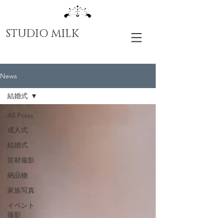
STUDIO MILK
News
結婚式
All Posts
成人式
結婚式
宣材撮影
納品物
家族写真
イベント
撮影