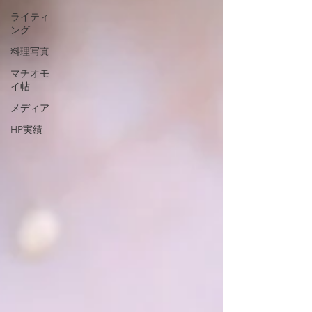
ライティ
ング
料理写真
マチオモ
イ帖
メディア
HP実績