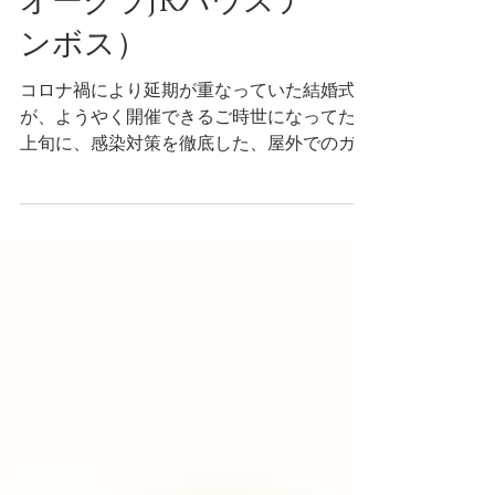
結婚式撮影（ホテル
オークラJRハウステ
ンボス）
コロナ禍により延期が重なっていた結婚式です
が、ようやく開催できるご時世になってた４月
上旬に、感染対策を徹底した、屋外でのガーデ
ンウェディングが催されました。HOTEL
OKURAJR HUIS TEN BOSCH（ホテルオークラ
JRハウステンボス）のモデルプランともなった
お...