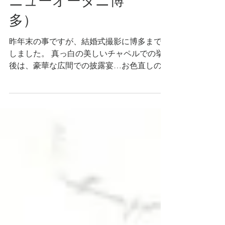
結婚式撮影（ホテル
ニューオータニ博
多）
昨年末の事ですが、結婚式撮影に博多まで出張
しました。 真っ白の美しいチャペルでの挙式の
後は、豪華な広間での披露宴…お色直しの時に
は「美女と野獣」のコスチュームでのご登場で
す！これは凄かった☆新婦のハンドベル演奏あ
り、新婦父の弾き語りありの…アットホームで
心あたたまるステキな...