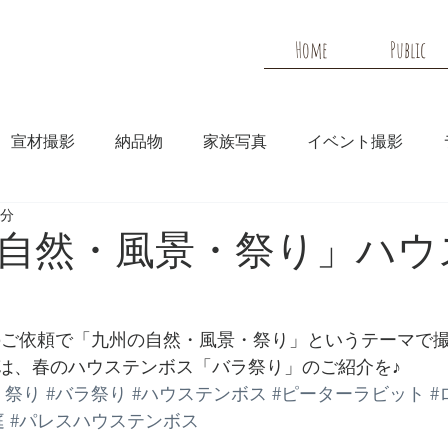
Home
Public
宣材撮影
納品物
家族写真
イベント撮影
2分
メディア
HP実績
自然・風景・祭り」ハウ
は、春のハウステンボス「バラ祭り」のご紹介を♪
・祭り
#バラ祭り
#ハウステンボス
#ピーターラビット
#
庭
#パレスハウステンボス