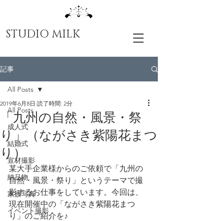
STUDIO MILK
記事
All Posts
2019年6月8日
読了時間: 2分
All Posts
「九州の自然・風景・祭
成人式
り」（ながさき紫陽花まつ
結婚式
り）
宣材撮影
某大手企業様からのご依頼で「九州の
納品物
自然・風景・祭り」というテーマで撮
影するお仕事をしています。今回は、
家族写真
現在開催中の「ながさき紫陽花まつ
イベント撮影
り」のご紹介を♪