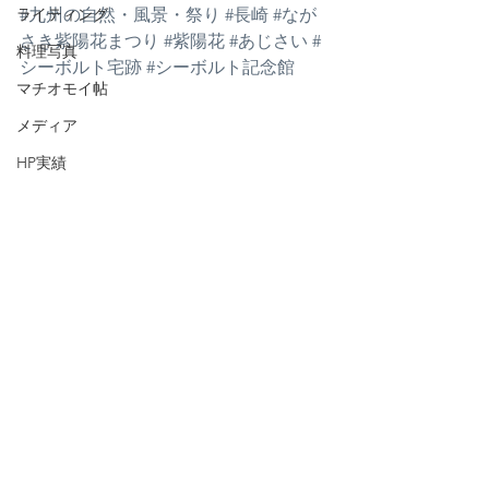
ライティング
#九州の自然・風景・祭り
#長崎
#なが
さき紫陽花まつり
#紫陽花
#あじさい
#
料理写真
シーボルト宅跡
#シーボルト記念館
マチオモイ帖
メディア
HP実績