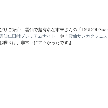
ご紹介…雲仙で超有名な市来さんの「TSUDOI Guest 
雲仙仁田峠プレミアムナイト」
や
「雲仙サンカクフェス
お喋りは、非常～にアツかったですよ！