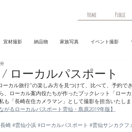
Home
Public
宣材撮影
納品物
家族写真
イベント撮影
3分
メディア
HP実績
 / ローカルパスポート
ら、ローカル案内役たちが作ったブックレット「ローカ
私も「長崎在住カメラマン」として撮影を担当いたしま
ながるローカルパスポート雲仙・島原2019年版】
い長崎
#雲仙小浜
#ローカルパスポート
#雲仙サンカクフ