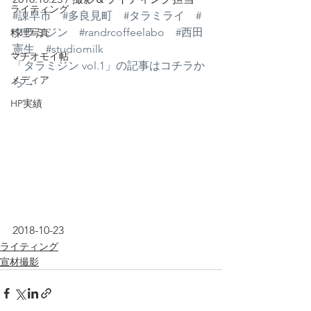
ライティング
#諌早市
#多良見町
#タラミライ
#
タラミジン
#randrcoffeelabo
#西田
料理写真
憲生
#studiomilk
マチオモイ帖
「タラミジン vol.1」の記事はコチラか
メディア
ら→
HP実績
2018-10-23
ライティング
宣材撮影