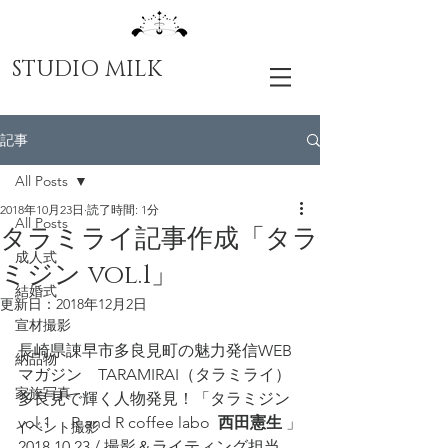
STUDIO MILK
記事
All Posts
2018年10月23日
読了時間: 1分
All Posts
タラミライ記事作成「タラ
成人式
ミジン vol.1」
結婚式
更新日：
2018年12月2日
宣材撮影
長崎県諌早市多良見町の魅力発信WEB
納品物
マガジン　TARAMIRAI（タラミライ）
家族写真
多良見で輝く人物発見！「タラミジン 
vol.1　 R and R coffee labo  
西田憲生
 」
イベント撮影
2018.10.23 / 撮影＆ライティング担当 