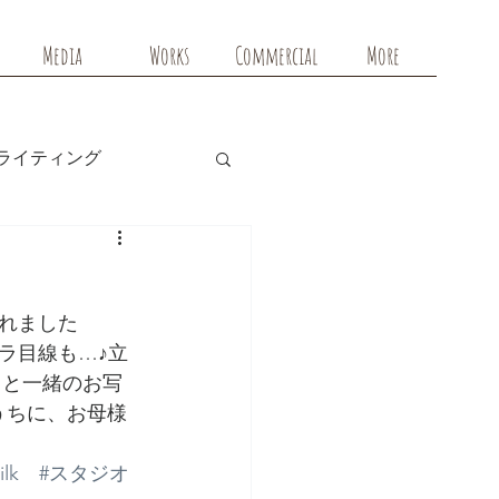
Media
Works
Commercial
More
ライティング
れました
ラ目線も…♪立
ットと一緒のお写
うちに、お母様
ilk
#スタジオ