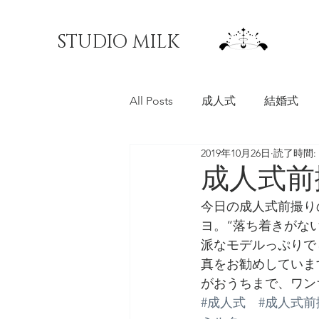
STUDIO MILK
All Posts
成人式
結婚式
2019年10月26日
読了時間: 
料理写真
マチオモイ帖
成人式前
今日の成人式前撮り
ヨ。“落ち着きがな
派なモデルっぷりでした
真をお勧めしていま
がおうちまで、ワンち
#成人式
#成人式前