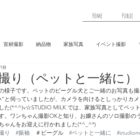
Home
Public
宣材撮影
納品物
家族写真
イベント撮影
1分
メディア
HP実績
撮り（ペットと一緒に）
の様子です。ペットのビーグル犬とご一緒のお写真も撮
い”と伺っていましたが、カメラを向けるとしっかりカメ
(*^^)v☆STUDIO MILK では、家族写真としてペ
す。ワンちゃん撮影OKと知り、お嬢さんのソロ撮影の
ゃんをお迎えに行かれました(*^_^*)
撮り
#振袖
　＃ビーグル　
#ペットと一緒に
#studiom