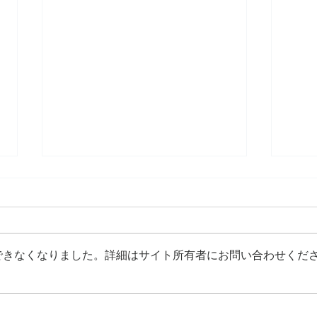
できなくなりました。詳細はサイト所有者にお問い合わせくだ
成人式撮影の納品（家族写真
成人
プリント付）
加オ