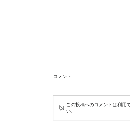
コメント
この投稿へのコメントは利用
い。
成人式撮影の納品（姉弟２シ
ョット）