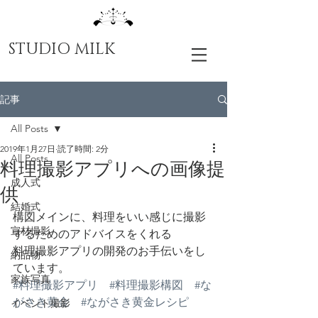
STUDIO MILK
記事
All Posts
2019年1月27日
読了時間: 2分
All Posts
料理撮影アプリへの画像提
成人式
供
結婚式
構図メインに、料理をいい感じに撮影
宣材撮影
するためのアドバイスをくれる
料理撮影アプリの開発のお手伝いをし
納品物
ています。
家族写真
#料理撮影アプリ
#料理撮影構図
#な
がさき黄金
#ながさき黄金レシピ
イベント撮影