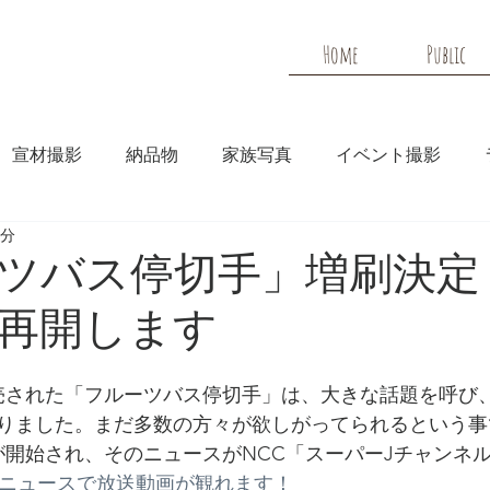
Home
Public
宣材撮影
納品物
家族写真
イベント撮影
2分
メディア
HP実績
ツバス停切手」増刷決定
再開します
に発売された「フルーツバス停切手」は、大きな話題を呼び
りました。まだ多数の方々が欲しがってられるという事
が開始され、そのニュースがNCC「スーパーJチャンネ
oo!ニュースで放送動画が観れます！