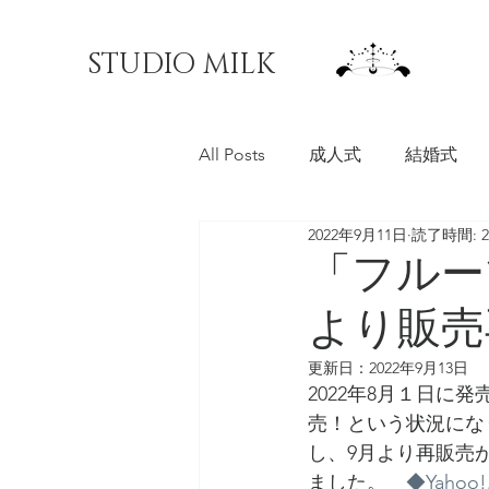
STUDIO MILK
All Posts
成人式
結婚式
2022年9月11日
読了時間: 
料理写真
マチオモイ帖
「フルー
より販売
更新日：
2022年9月13日
2022年8月１日
売！という状況にな
し、9月より再販売
ました。　
◆Yah