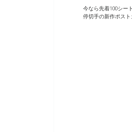
今なら先着100シ
停切手の新作ポストカ