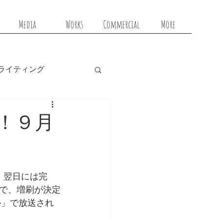
Media
Works
Commercial
More
ライティング
！９月
、翌日には完
で、増刷が決定
ル」で放送され