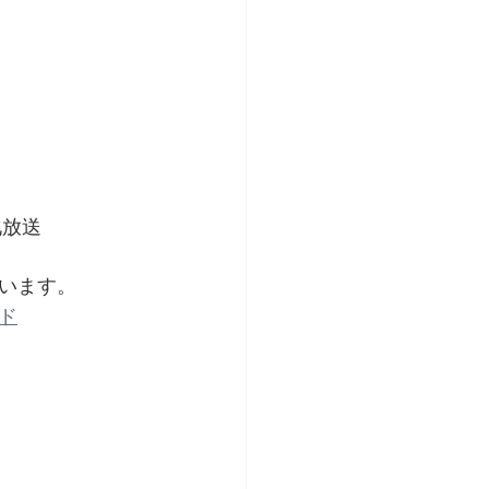
化放送
います。
ド