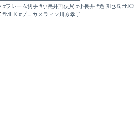
手
#フレーム切手
#小長井郵便局
#小長井
#過疎地域
#N
 
#MILK
#プロカメラマン川原孝子