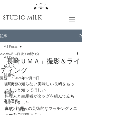
STUDIO MILK
記事
All Posts
2022年6月15日
読了時間: 1分
All Posts
「長崎ＵＭＡ」撮影＆ライ
成人式
ティング
結婚式
更新日：
2024年12月31日
宣材撮影
あなたの知らない美味しい長崎をもっ
ともっと知ってほしい
納品物
料理人と生産者がタッグを組んで立ち
家族写真
上がりました
食材×料理人の芸術的なマッチングメニ
イベント撮影
ューをご堪能下さい 