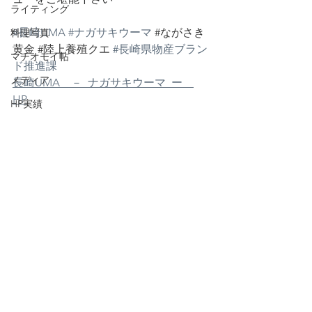
ライティング
#長崎UMA
#ナガサキウーマ
#ながさき
料理写真
黄金
#陸上養殖クエ
#長崎県物産ブラン
マチオモイ帖
ド推進課
メディア
長崎UMA　－  ナガサキウーマ  ー　
HP
HP実績