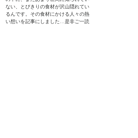
ない、とびきりの食材が沢山隠れてい
るんです。その食材にかける人々の熱
い想いを記事にしました…是非ご一読
ください！
2022-06-15
宣材撮影
ライティング
料理写真
すべて表示
最新記事