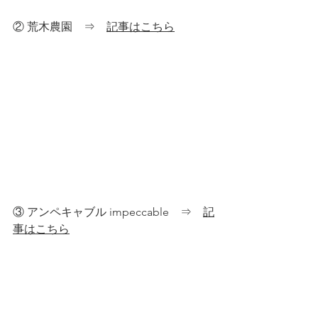
② 
荒木農園　⇒　
記事はこちら
③ 
アンペキャブル impeccable　⇒　
記
事はこちら