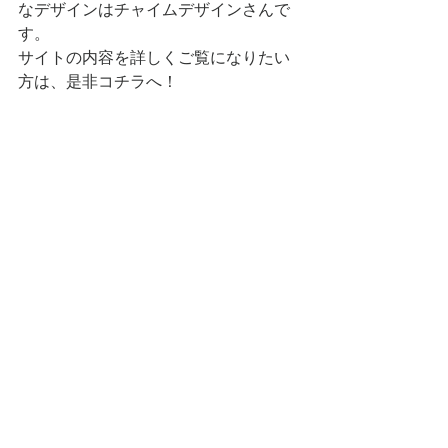
なデザインはチャイムデザインさんで
す。  
サイトの内容を詳しくご覧になりたい
方は、是非コチラへ！
→　
https://kinoshita-eye.com/
2020-09-07
きのした眼科
HP実績
すべて表示
最新記事