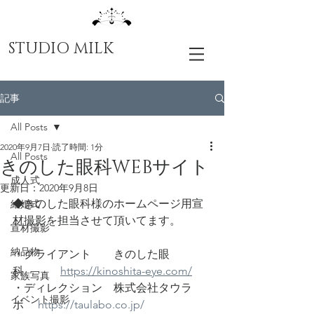
STUDIO MILK
記事
All Posts
2020年9月7日
読了時間: 1分
All Posts
きのした眼科WEBサイト
成人式
更新日：
2020年9月8日
◆きのした眼科様のホームページ用宣
結婚式
材撮影を担当させて頂いてます。
宣材撮影
納品物
・クライアント　　きのした眼
科　　　 
https://kinoshita-eye.com/
家族写真
・ディレクション　株式会社タウラ
イベント撮影
ボ 　
https://taulabo.co.jp/