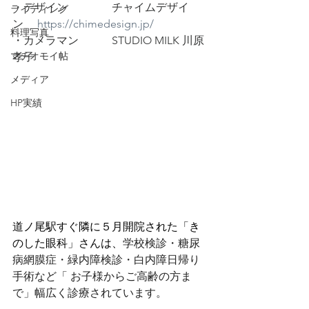
・デザイン　　　　チャイムデザイ
ライティング
ン　 
https://chimedesign.jp/
料理写真
・カメラマン 　　   STUDIO MILK 川原
マチオモイ帖
孝子
メディア
HP実績
道ノ尾駅すぐ隣に５月開院された「き
のした眼科」さんは、
学校検診・糖尿
病網膜症・緑内障検診・白内障日帰り
手術など「 お子様からご高齢の方ま
で」幅広く診療されています。