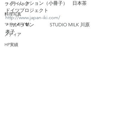
・ディレクション（小冊子）　日本茶
ライティング
ドイツプロジェクト　
料理写真
http://www.japan-iki.com/
マチオモイ帖
・カメラマン 　　　STUDIO MILK 川原
孝子
メディア
HP実績