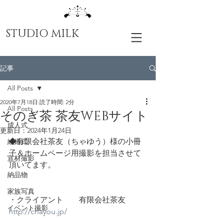
STUDIO MILK
記事
All Posts
2020年7月18日
読了時間: 2分
All Posts
そのぎ茶 茶友WEBサイト
成人式
更新日：
2024年1月24日
◆有限会社茶友（ちゃゆう）様の小冊
結婚式
子＆ホームページ用撮影を担当させて
宣材撮影
頂いてます。
納品物
家族写真
・クライアント　　有限会社茶友　　 
イベント撮影
http://chayou.jp/