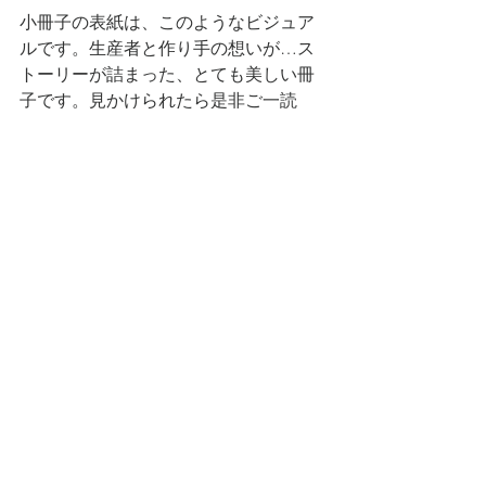
小冊子の表紙は、このようなビジュア
ルです。生産者と作り手の想いが…ス
トーリーが詰まった、とても美しい冊
子です。見かけられたら是非ご一読
を！
この表紙画像は今、茶友さんの看板写
真として頑張っています。イベントで
使用される横断幕にも採用されていま
した。嬉しくなって、茶友の松尾さん
とその前で２ショットを撮らせていた