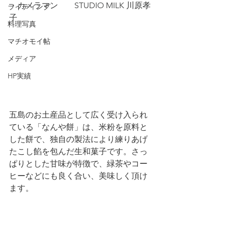
・カメラマン 　   STUDIO MILK 川原孝
ライティング
子
料理写真
マチオモイ帖
メディア
HP実績
五島のお土産品として広く受け入られ
ている「なんや餅」は、米粉を原料と
した餅で、独自の製法により練りあげ
たこし餡を包んだ生和菓子です。さっ
ぱりとした甘味が特徴で、緑茶やコー
ヒーなどにも良く合い、美味しく頂け
ます。