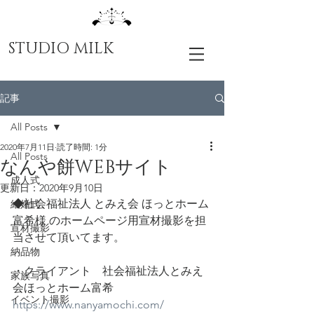
STUDIO MILK
記事
All Posts
2020年7月11日
読了時間: 1分
All Posts
なんや餅WEBサイト
成人式
更新日：
2020年9月10日
◆社会福祉法人 とみえ会 ほっとホーム
結婚式
富希様 のホームページ用宣材撮影を担
宣材撮影
当させて頂いてます。
納品物
・クライアント　社会福祉法人とみえ
家族写真
会
ほっとホーム富希　
イベント撮影
https://www.nanyamochi.com/