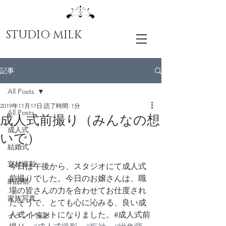
STUDIO MILK
記事
All Posts
2019年11月17日
読了時間: 1分
All Posts
成人式前撮り（みんなの想
成人式
いで）
結婚式
宣材撮影
今日は午後から、スタジオにて成人式
前撮りでした。今日のお嬢さんは、職
納品物
場の皆さんの力を合わせてお仕度され
家族写真
たそうで、とても心に沁みる、良い成
人式イベントになりました。#成人式前
イベント撮影