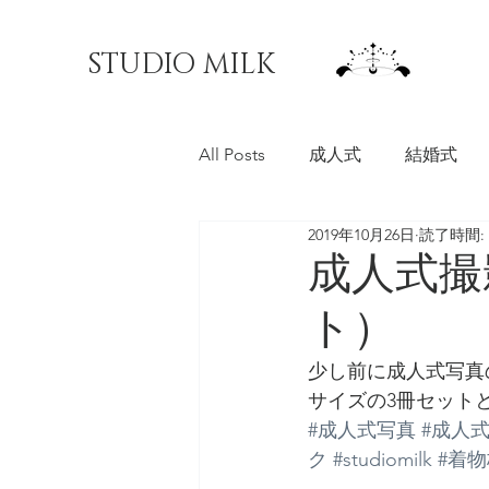
STUDIO MILK
All Posts
成人式
結婚式
2019年10月26日
読了時間: 
料理写真
マチオモイ帖
成人式撮
ト）
少し前に成人式写真
サイズの3冊セット
#成人式写真
#成人
ク
#studiomilk
#着