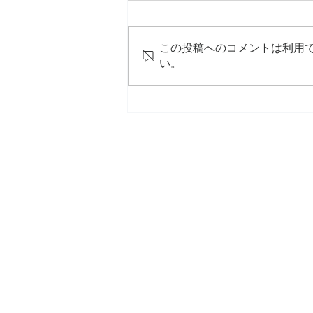
この投稿へのコメントは利用
い。
「るるぶハウステンボス
2021」撮影で参加しました