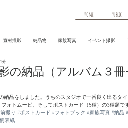
Home
Public
宣材撮影
納品物
家族写真
イベント撮影
1分
メディア
HP実績
影の納品（アルバム３冊
の納品をしました。うちのスタジオで一番良く出るタイ
とフォトムービ、そしてポストカード（5種）の3種類で
式前撮り
#ポストカード
#フォトブック
#家族写真
#納品
物柄表紙