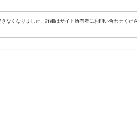
できなくなりました。詳細はサイト所有者にお問い合わせくだ
成人式撮影の納品（姉弟２シ
成人
ョット）
プリ