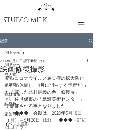
STUDIO MILK
記事
All Posts
2020年5月12日
読了時間: 2分
All Posts
絵画修復撮影
成人式
新型コロナウイルス感染症の拡大防止
結婚式
のため休館し、4月に開催する予定だっ
た「蘇った北村綱義の色　修復展」
宣材撮影
が、佐世保市の「
島瀬美術センター」
納品物
で
開催される事となりました。
　　◆◆◆　会期は、2020年5月18日
家族写真
（月）～6月28日（日）　◆◆◆
（詳細
イベント撮影
はコチラ）