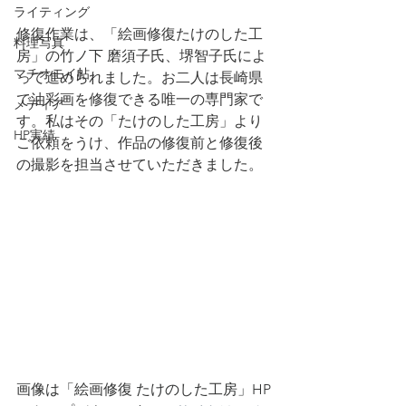
ライティング
修復作業は、「絵画修復たけのした工
料理写真
房」の
竹ノ下 磨須子
氏、堺智子氏によ
マチオモイ帖
って進められました。お二人は長崎県
で油彩画を修復できる唯一の専門家で
メディア
す。私はその「たけのした工房」より
HP実績
ご依頼をうけ、作品の修復前と修復後
の撮影を担当させていただきました。
画像は「絵画修復 たけのした工房」HP