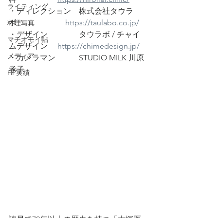
ライティング
・ディレクション　株式会社タウラ
ボ 　　　　　　
https://taulabo.co.jp/
料理写真
・デザイン　　　　タウラボ / チャイ
マチオモイ帖
ムデザイン　 
https://chimedesign.jp/
メディア
・カメラマン 　　   STUDIO MILK 川原
孝子
HP実績