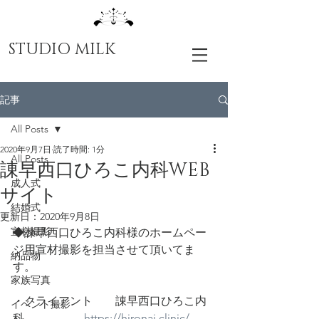
STUDIO MILK
記事
All Posts
2020年9月7日
読了時間: 1分
All Posts
諌早西口ひろこ内科WEB
成人式
サイト
結婚式
更新日：
2020年9月8日
宣材撮影
◆諫早西口ひろこ内科様のホームペー
ジ用宣材撮影を担当させて頂いてま
納品物
す。
家族写真
・クライアント　　諌早西口ひろこ内
イベント撮影
科　　　　　 
https://hironai.clinic/