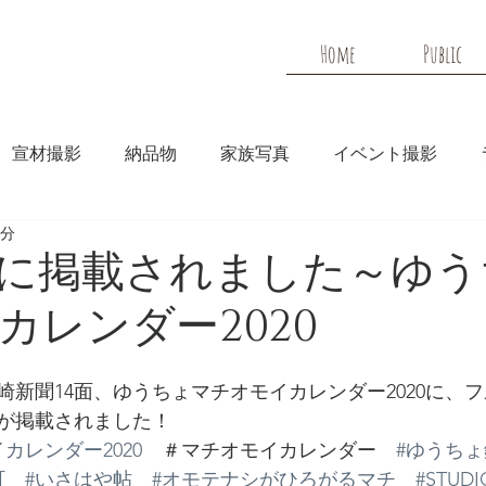
Home
Public
宣材撮影
納品物
家族写真
イベント撮影
2分
メディア
HP実績
に掲載されました～ゆう
カレンダー2020
崎新聞14面、ゆうちょマチオモイカレンダー2020に、
が掲載されました！
カレンダー2020
　＃マチオモイカレンダー　
#ゆうち
町
#いさはや帖
#オモテナシがひろがるマチ
#STUDI