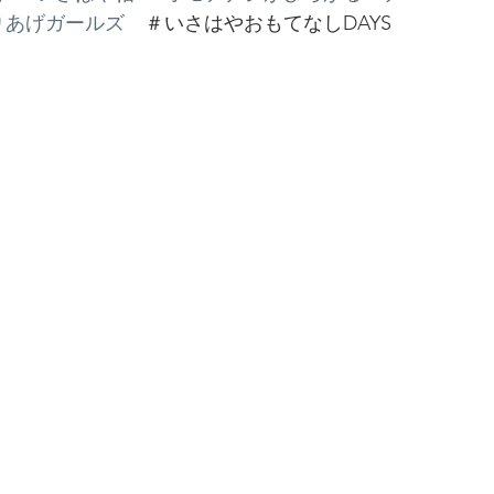
りあげガールズ
　＃いさはやおもてなしDAYS