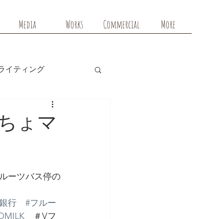
Media
Works
Commercial
More
ライティング
ちょマ
フルーツバス停の
ょ銀行
#フルー
OMILK
　＃Vフ