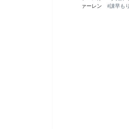
ァーレン　
#諌早も