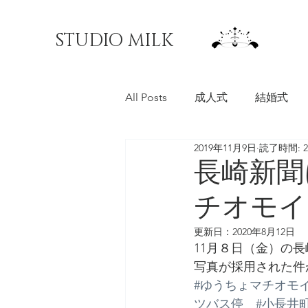
STUDIO MILK
All Posts
成人式
結婚式
2019年11月9日
読了時間: 
料理写真
マチオモイ帖
長崎新聞
チオモイ
更新日：
2020年8月12日
11月８日（金）の長
写真が採用された件
#ゆうちょマチオモイ
ツバス停
#小長井