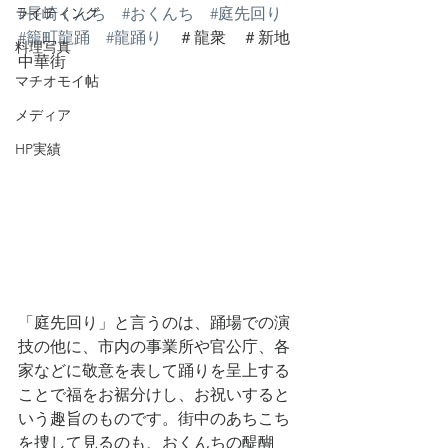
ライティング
#長崎くんち
#おくんち
#庭先回り
#籠町龍踊
#龍踊り
　＃龍衆　＃新地
料理写真
中華街
マチオモイ帖
メディア
HP実績
「庭先回り」と言うのは、踊場での演
技の他に、市内の事業所や官公庁、各
家などに敬意を表して踊りを呈上する
ことで福をお裾分けし、お祝いすると
いう趣旨のものです。街中のあちこち
を捜して見るのも、おくんちの醍醐