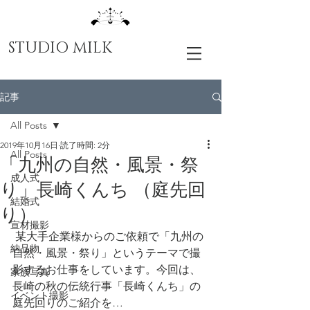
STUDIO MILK
記事
All Posts
2019年10月16日
読了時間: 2分
All Posts
「九州の自然・風景・祭
成人式
り」長崎くんち （庭先回
結婚式
り）
宣材撮影
 某大手企業様からのご依頼で「九州の
納品物
自然・風景・祭り」というテーマで撮
影するお仕事をしています。今回は、 
家族写真
長崎の秋の伝統行事「長崎くんち」の
イベント撮影
庭先回りのご紹介を…