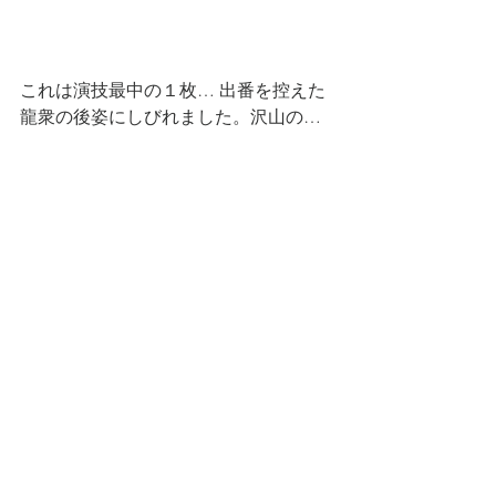
これは演技最中の１枚… 出番を控えた
龍衆の後姿にしびれました。沢山の…
たくさんの稽古を積んでこられての今
日の日ですからね、やはり背中にもそ
れが滲み出ておりました 。長崎くん
ち、久々に撮りましたが、やはりいつ
見てもいいなぁと思います。今回は龍
しか追いかけられませんでしたが、そ
の他の演し物も、また機会を見つけて
追いかけてみたいです。
2019-10-16
納品物
宣材撮影
イベント撮影