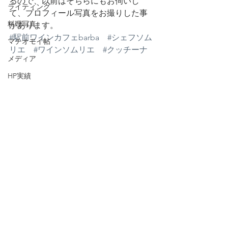
るので、以前はそちらにもお伺いし
ライティング
て、プロフィール写真をお撮りした事
料理写真
があります。
#駅前ワインカフェbarba
#シェフソム
マチオモイ帖
リエ
#ワインソムリエ
#クッチーナ
メディア
HP実績