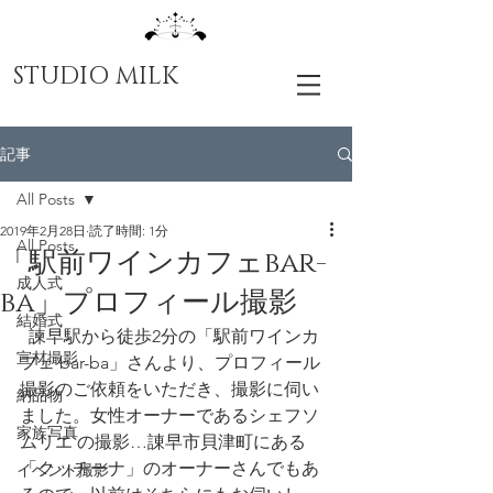
STUDIO MILK
記事
All Posts
2019年2月28日
読了時間: 1分
All Posts
「駅前ワインカフェbar-
成人式
ba」プロフィール撮影
結婚式
  諫早駅から徒歩2分の「駅前ワインカ
宣材撮影
フェ bar-ba」さんより、プロフィール
撮影のご依頼をいただき、撮影に伺い
納品物
ました。女性オーナーであるシェフソ
家族写真
ムリエ の撮影…諌早市貝津町にある
「クッチーナ」のオーナーさんでもあ
イベント撮影