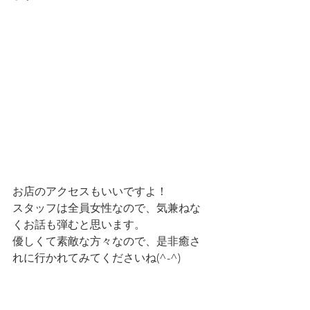
お店のアクセスもいいですよ！
スタッフは全員女性なので、気兼ねな
くお話も弾むと思います。
優しくて素敵な方々なので、是非癒さ
れに行かれてみてくださいね(^-^)
2018-12-22
宣材撮影